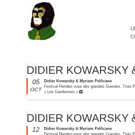
au
contenu
principal
Aller
L
M
au
C
cont
princ
DIDIER KOWARSKY 
05
Didier Kowarsky & Myriam Pellicane
Festival Rendez-vous des grandes Gueules, Trois P
OCT
« Les Gardiennes »
DIDIER KOWARSKY 
12
Didier Kowarsky & Myriam Pellicane
Festival Rendez-vous des grandes Gueules, Trois P