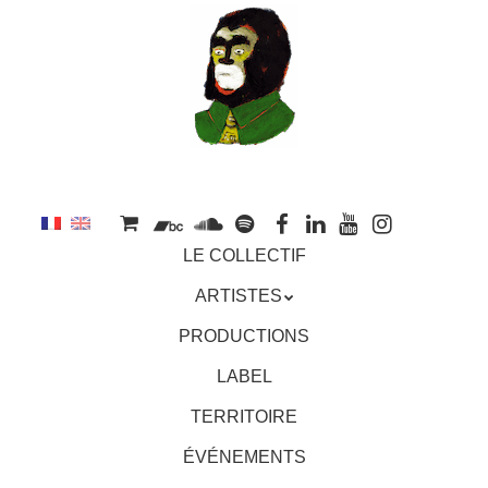
au
contenu
principal
Aller
MENU
LE COLLECTIF
au
contenu
ARTISTES
principal
PRODUCTIONS
LABEL
TERRITOIRE
ÉVÉNEMENTS