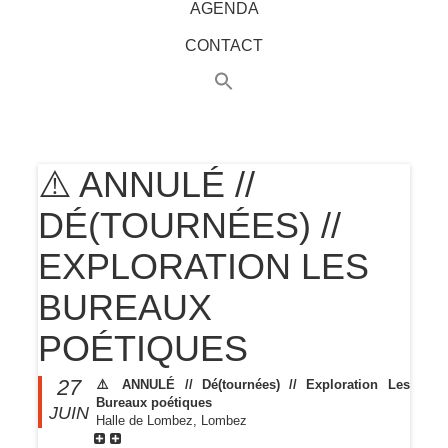
AGENDA
CONTACT
⚠️ ANNULÉ //
DÉ(TOURNÉES) //
EXPLORATION LES
BUREAUX
POÉTIQUES
27
⚠️ ANNULÉ // Dé(tournées) // Exploration Les
Bureaux poétiques
JUIN
Halle de Lombez, Lombez