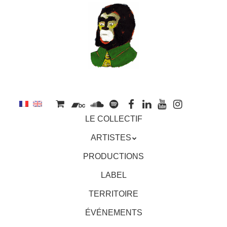
au
contenu
principal
Aller
MENU
LE COLLECTIF
au
contenu
ARTISTES
principal
PRODUCTIONS
LABEL
TERRITOIRE
ÉVÉNEMENTS