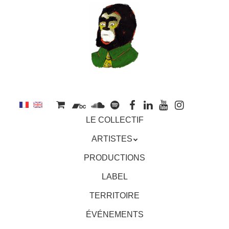
au
contenu
principal
Aller
MENU
LE COLLECTIF
au
contenu
ARTISTES
principal
PRODUCTIONS
LABEL
TERRITOIRE
ÉVÉNEMENTS