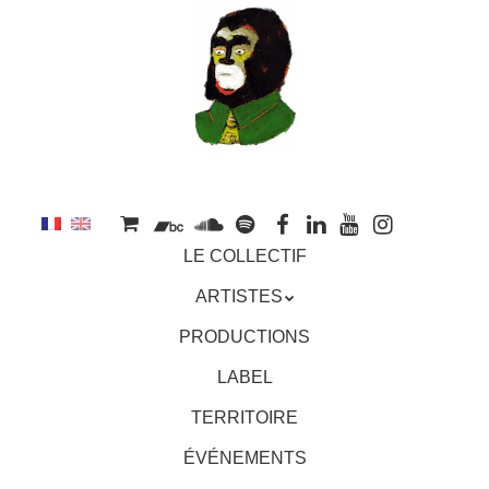
au
contenu
principal
Aller
MENU
LE COLLECTIF
au
contenu
ARTISTES
principal
PRODUCTIONS
LABEL
TERRITOIRE
ÉVÉNEMENTS