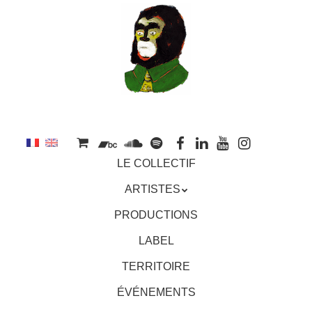
au
contenu
principal
Aller
MENU
LE COLLECTIF
au
contenu
ARTISTES
principal
PRODUCTIONS
LABEL
TERRITOIRE
ÉVÉNEMENTS