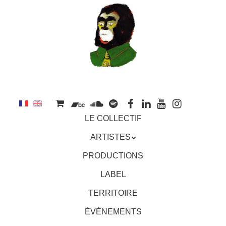
au
contenu
principal
Aller
MENU
LE COLLECTIF
au
contenu
ARTISTES
principal
PRODUCTIONS
LABEL
TERRITOIRE
ÉVÉNEMENTS