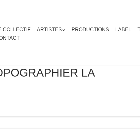
E COLLECTIF
ARTISTES
PRODUCTIONS
LABEL
ENU
ONTACT
enu
ipal
TOPOGRAPHIER LA