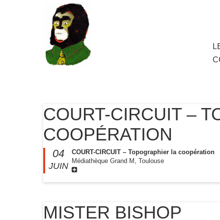
au
contenu
principal
Aller
L
M
au
C
cont
princ
COURT-CIRCUIT – 
COOPÉRATION
04
COURT-CIRCUIT – Topographier la coopération
Médiathèque Grand M, Toulouse
JUIN
MISTER BISHOP