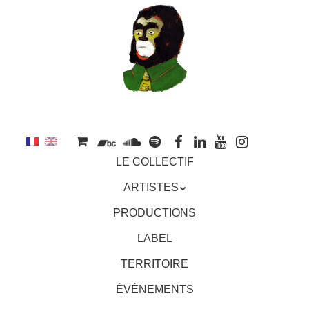
au
contenu
principal
Aller
MENU
LE COLLECTIF
au
contenu
ARTISTES
principal
PRODUCTIONS
LABEL
TERRITOIRE
ÉVÉNEMENTS