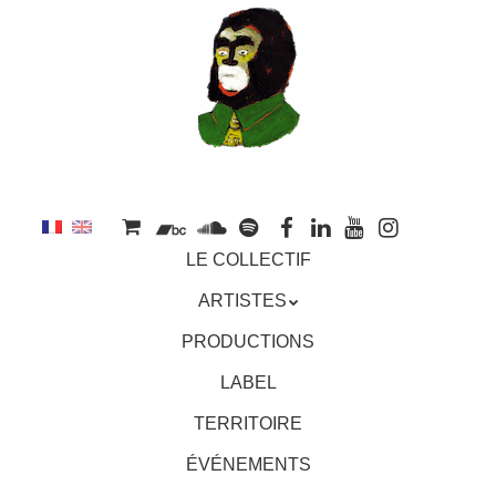
au
contenu
principal
Aller
MENU
LE COLLECTIF
au
contenu
ARTISTES
principal
PRODUCTIONS
LABEL
TERRITOIRE
ÉVÉNEMENTS