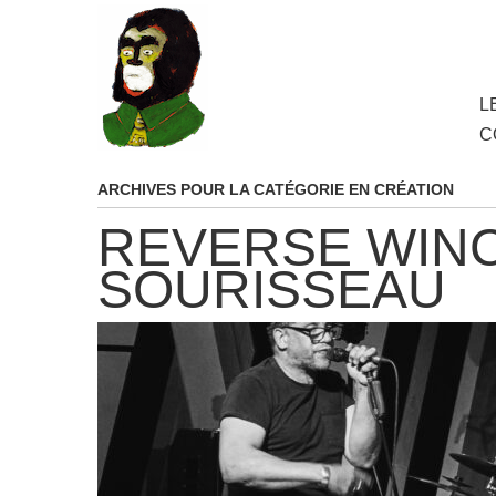
au
contenu
principal
Aller
L
M
au
C
cont
princ
ARCHIVES POUR LA CATÉGORIE
EN CRÉATION
REVERSE WINC
SOURISSEAU