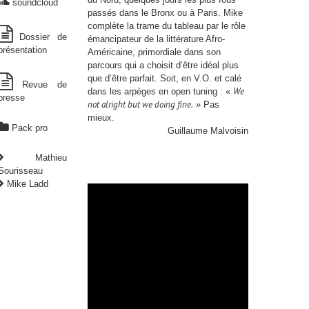
soundcloud
passés dans le Bronx ou à Paris. Mike
complète la trame du tableau par le rôle
Dossier de
émancipateur de la littérature Afro-
présentation
Américaine, primordiale dans son
parcours qui a choisit d’être idéal plus
que d’être parfait. Soit, en V.O. et calé
Revue de
We
dans les arpèges en open tuning : «
presse
not alright but we doing fine.
» Pas
mieux.
Pack pro
Guillaume Malvoisin
Mathieu
Sourisseau
Mike Ladd