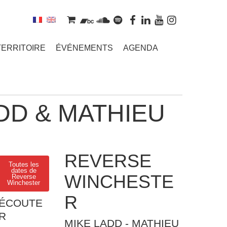
TERRITOIRE
ÉVÉNEMENTS
AGENDA
DD & MATHIEU
REVERSE
Toutes les
dates de
WINCHESTE
Reverse
Winchester
R
ÉCOUTE
R
MIKE LADD - MATHIEU