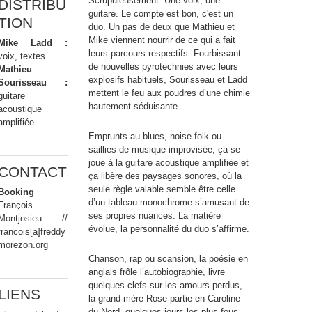
Scrupuleusement. Une voix, une
DISTRIBU
guitare. Le compte est bon, c'est un
TION
duo. Un pas de deux que Mathieu et
Mike viennent nourrir de ce qui a fait
Mike Ladd :
leurs parcours respectifs. Fourbissant
voix, textes
de nouvelles pyrotechnies avec leurs
Mathieu
explosifs habituels, Sourisseau et Ladd
Sourisseau :
mettent le feu aux poudres d’une chimie
guitare
hautement séduisante.
acoustique
amplifiée
Emprunts au blues, noise-folk ou
saillies de musique improvisée, ça se
joue à la guitare acoustique amplifiée et
CONTACT
ça libère des paysages sonores, où la
seule règle valable semble être celle
Booking
d’un tableau monochrome s’amusant de
François
ses propres nuances. La matière
Montjosieu //
évolue, la personnalité du duo s’affirme.
francois[a]freddy
morezon.org
Chanson, rap ou scansion, la poésie en
anglais frôle l’autobiographie, livre
quelques clefs sur les amours perdus,
LIENS
la grand-mère Rose partie en Caroline
du Nord, quelques jours les plus fous