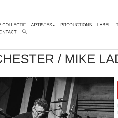
E COLLECTIF
ARTISTES
PRODUCTIONS
LABEL
ENU
ONTACT
enu
ipal
HESTER / MIKE LA