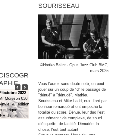
SOURISSEAU
©️Hrotko Balint - Opus Jazz Club BMC,
mars 2025
DISCOGR
ROUTE 2
APHIE
Vous l’aurez sans doute noté, on peut
ULYSSES
jouer sur un coup de "d" le passage de
7 octobre 2022
"dénué" à "dénudé". Mathieu
Mr Morezon 030
Sourisseau et Mike Ladd, eux, l’ont par
vinyle & édition
bonheur remarqué et ont empoché la
numérique
totalité du score. Dénué, leur duo l’est
+ d'infos
assurément : de complexe, de souci
d’étiquette, de facilité. Dénudée, la
chose, l’est tout autant.