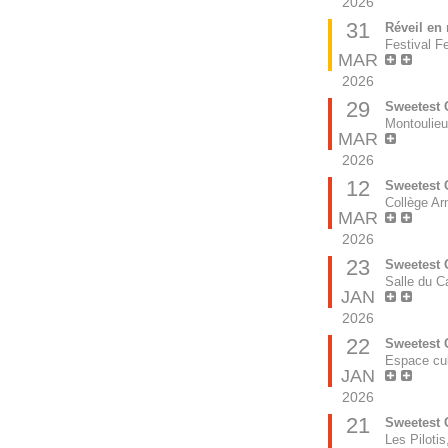
2026
31
Réveil en
Festival F
MAR
2026
29
Sweetest 
Montoulieu
MAR
2026
12
Sweetest 
Collège Ar
MAR
2026
23
Sweetest C
Salle du 
JAN
2026
22
Sweetest C
Espace cul
JAN
2026
21
Sweetest C
Les Piloti