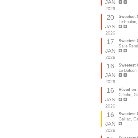
JAN
2026
20
Sweetest C
Le Foulon,
JAN
2026
17
Sweetest C
Salle René
JAN
2026
16
Sweetest C
Le Balcon,
JAN
2026
16
Réveil en 
Crèche, Ga
JAN
2026
16
Sweetest 
Gaillac, Ga
JAN
2026