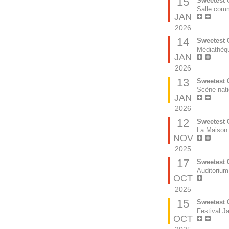
15
Sweetest C
Salle comm
JAN
2026
14
Sweetest C
Médiathèqu
JAN
2026
13
Sweetest 
Scène natio
JAN
2026
12
Sweetest 
La Maison 
NOV
2025
17
Sweetest C
Auditorium
OCT
2025
15
Sweetest 
Festival J
OCT