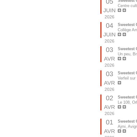
05
Sweetest C
Centre cul
JUIN
2026
04
Sweetest 
Collège Ar
JUIN
2026
03
Sweetest 
Un peu, Br
AVR
2026
03
Sweetest 
Verfeil sur
AVR
2026
02
Sweetest 
Le 108, Or
AVR
2026
01
Sweetest 
Ajmi, Avig
AVR