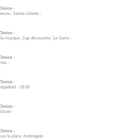
Choice -
nces, Sainte-Juliette
-
Choice -
la musique, Cap découverte, Le Garric
-
Choice -
rnac
-
Choice -
tgaillard
-
18:00
Choice -
 Ussel
-
Choice -
sur la place, Ambrugeat
-