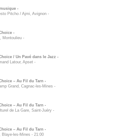
 musique -
esto Pitcho / Ajmi, Avignon
-
Choice -
, Montoulieu
-
Choice / Un Pavé dans le Jazz -
mand Latour, Apset
-
hoice – Au Fil du Tarn -
Camp Grand, Cagnac-les-Mines
-
hoice – Au Fil du Tarn -
turel de La Gare, Saint-Juéry
-
hoice – Au Fil du Tarn -
s, Blaye-les-Mines
-
21:00