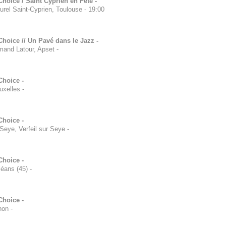
hoice / Saint Cyprien en Fête -
turel Saint-Cyprien, Toulouse
-
19:00
Choice // Un Pavé dans le Jazz -
mand Latour, Apset
-
Choice -
uxelles
-
Choice -
 Seye, Verfeil sur Seye
-
Choice -
léans (45)
-
Choice -
non
-