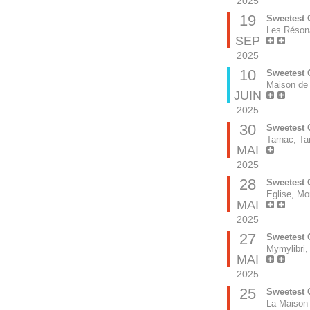
2025
19
Sweetest 
Les Résona
SEP
2025
10
Sweetest 
Maison de 
JUIN
2025
30
Sweetest 
Tarnac, Ta
MAI
2025
28
Sweetest 
Eglise, Mon
MAI
2025
27
Sweetest 
Mymylibri,
MAI
2025
25
Sweetest 
La Maison 