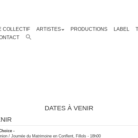
E COLLECTIF
ARTISTES
PRODUCTIONS
LABEL
ENU
ONTACT
enu
ipal
DATES À VENIR
ENIR
Choice -
Union / Journée du Matrimoine en Conflent, Fillols
-
18h00