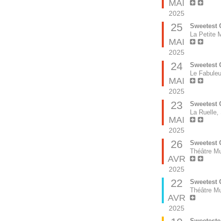
MAI
2025
25
Sweetest 
La Petite 
MAI
2025
24
Sweetest 
Le Fabule
MAI
2025
23
Sweetest 
La Ruelle,
MAI
2025
26
Sweetest 
Théâtre Mu
AVR
2025
22
Sweetest 
Théâtre Mu
AVR
2025
Sweeteste 