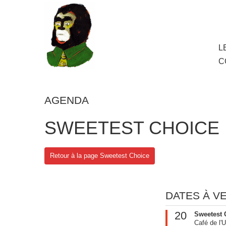
au
contenu
principal
Aller
L
M
au
C
cont
princ
AGENDA
SWEETEST CHOICE
Retour à la page Sweetest Choice
DATES À V
20
Sweetest 
Café de l'