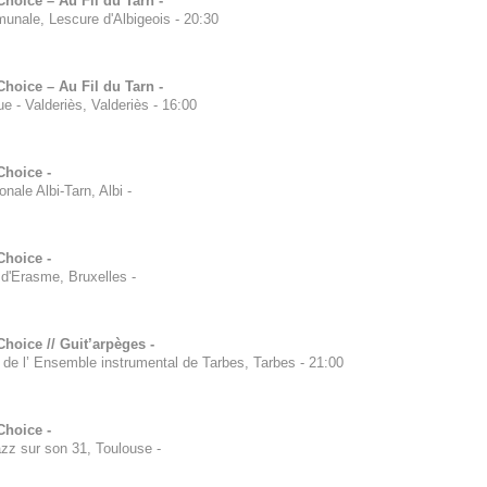
hoice – Au Fil du Tarn -
unale, Lescure d'Albigeois
-
20:30
hoice – Au Fil du Tarn -
e - Valderiès, Valderiès
-
16:00
Choice -
nale Albi-Tarn, Albi
-
Choice -
d'Erasme, Bruxelles
-
hoice // Guit’arpèges -
 de l’ Ensemble instrumental de Tarbes, Tarbes
-
21:00
Choice -
azz sur son 31, Toulouse
-