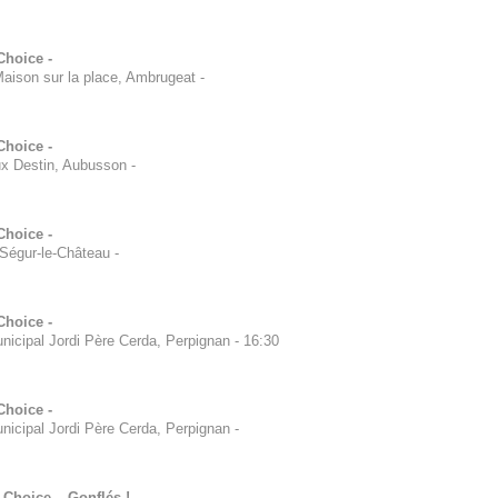
Choice -
Maison sur la place, Ambrugeat
-
Choice -
ux Destin, Aubusson
-
Choice -
 Ségur-le-Château
-
Choice -
nicipal Jordi Père Cerda, Perpignan
-
16:30
Choice -
nicipal Jordi Père Cerda, Perpignan
-
Choice – Gonflés ! -