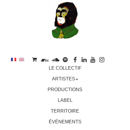
au
contenu
principal
Aller
MENU
LE COLLECTIF
au
contenu
ARTISTES
principal
PRODUCTIONS
LABEL
TERRITOIRE
ÉVÉNEMENTS