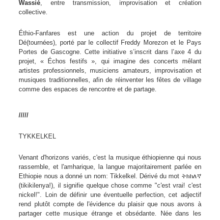
Wassié
, entre transmission, improvisation et création
collective.
Éthio-Fanfares est une action du projet de territoire
Dé(tournées), porté par le collectif Freddy Morezon et le Pays
Portes de Gascogne. Cette initiative s’inscrit dans l’axe 4 du
projet, « Échos festifs », qui imagine des concerts mêlant
artistes professionnels, musiciens amateurs, improvisation et
musiques traditionnelles, afin de réinventer les fêtes de village
comme des espaces de rencontre et de partage.
/////
TYKKELKEL
Venant d'horizons variés, c'est la musique éthiopienne qui nous
rassemble, et l'amharique, la langue majoritairement parlée en
Ethiopie nous a donné un nom: Tikkelkel. Dérivé du mot ትክክለኛ
(tikikilenya!), il signifie quelque chose comme "c'est vrai! c'est
nickel!". Loin de définir une éventuelle perfection, cet adjectif
rend plutôt compte de l'évidence du plaisir que nous avons à
partager cette musique étrange et obsédante. Née dans les