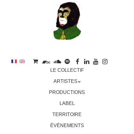
au
contenu
principal
Aller
MENU
LE COLLECTIF
au
contenu
ARTISTES
principal
PRODUCTIONS
LABEL
TERRITOIRE
ÉVÉNEMENTS