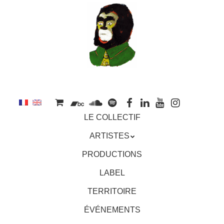
au
contenu
principal
Aller
MENU
LE COLLECTIF
au
contenu
ARTISTES
principal
PRODUCTIONS
LABEL
TERRITOIRE
ÉVÉNEMENTS