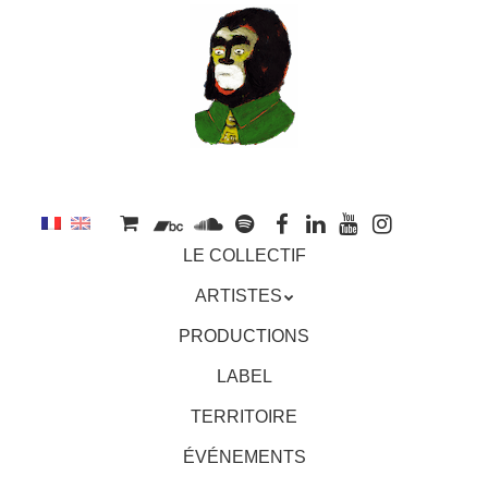
au
contenu
principal
Aller
MENU
LE COLLECTIF
au
contenu
ARTISTES
principal
PRODUCTIONS
LABEL
TERRITOIRE
ÉVÉNEMENTS