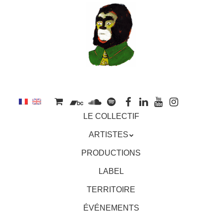
au
contenu
principal
Aller
MENU
LE COLLECTIF
au
contenu
ARTISTES
principal
PRODUCTIONS
LABEL
TERRITOIRE
ÉVÉNEMENTS