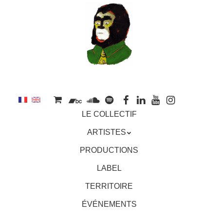
au
contenu
principal
Aller
MENU
LE COLLECTIF
au
contenu
ARTISTES
principal
PRODUCTIONS
LABEL
TERRITOIRE
ÉVÉNEMENTS