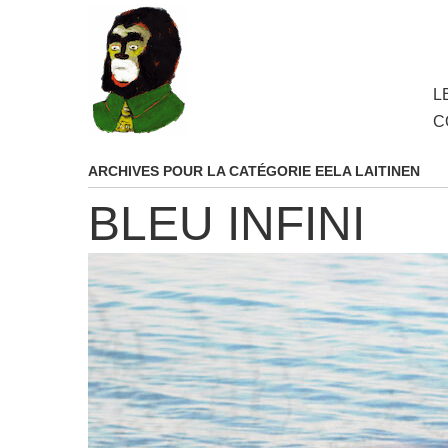
au
contenu
principal
Aller
L
M
au
C
cont
princ
ARCHIVES POUR LA CATÉGORIE
EELA LAITINEN
BLEU INFINI