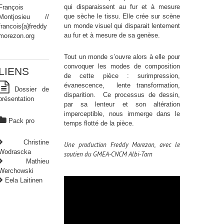
qui disparaissent au fur et à mesure
François
que sèche le tissu. Elle crée sur scène
Montjosieu //
un monde visuel qui disparait lentement
francois{a}freddy
au fur et à mesure de sa genèse.
morezon.org
Tout un monde s’ouvre alors à elle pour
convoquer les modes de composition
LIENS
de cette pièce : surimpression,
évanescence, lente transformation,
Dossier de
disparition. Ce processus de dessin,
présentation
par sa lenteur et son altération
imperceptible, nous immerge dans le
Pack pro
temps flotté de la pièce.
Christine
Une production Freddy Morezon, avec le
Wodrascka
soutien du GMEA-CNCM Albi-Tarn
Mathieu
Werchowski
Eela Laitinen