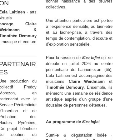
donner naissance à des œuvres
ON
collectives.
Eela Laitinen
· arts
visuels
Une attention particulière est portée
bocage Claire
à l’expérience sensible, au bien-être
Weidmann &
et au lâcher-prise, à travers des
Timothée Demoury
temps de contemplation, d’écoute et
· musique et écriture
d’exploration sensorielle.
Bleu Infini
Pour la session de
qui se
PARTENAIR
déroule en juillet 2026 au centre
pénitentiaire de Lannemezan (65),
ES
Eela Laitinen est accompagnée des
Une production du
musiciens
Claire Weidmann
et
collectif Freddy
Timothée Demoury
. Ensemble, ils
Morezon, en
mèneront une semaine de résidence
partenariat avec le
artistique auprès d’un groupe d’une
Service Pénitentiaire
douzaine de personnes détenues.
d’Insertion et de
Probation des
Bleu Infini
Au programme de
Hautes Pyrénées.
Ce projet bénéficie
du soutien du
Sumi-e & dégustation iodée ·