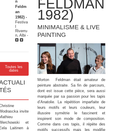
FELDMAN
n
Feldm
1982)
an
1982) -
Festiva
MINIMALISME & LIVE
l
Riverru
PAINTING
n, Albi
-
Toutes les
dates
Morton Feldman était amateur de
ACTUALI
peinture abstraite. Sa fin de parcours,
TÉS
dont est issue cette pièce, sera aussi
marquée par sa passion pour les tapis
d’Anatolie. La répétition imparfaite de
Christine
leurs motifs et leurs couleurs, leur
Wodrascka invite
illusoire symétrie le fascinent et
Mathieu
inspirent son mode de composition.
Werchowski et
Comme dans ces tapis, il répète des
Eela Laitinen à
motifs successifs mais les modifie