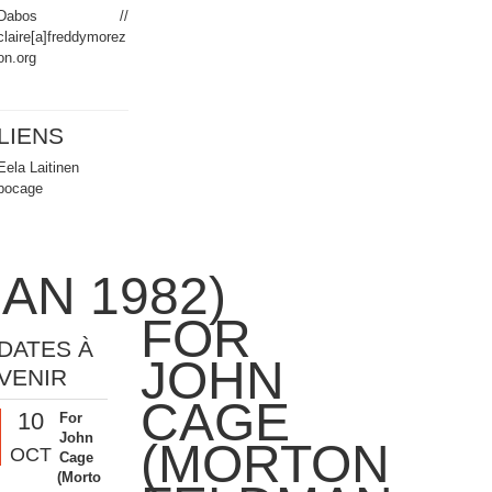
Dabos //
claire[a]freddymorez
on.org
LIENS
Eela Laitinen
bocage
AN 1982)
FOR
DATES À
JOHN
VENIR
CAGE
10
For
John
(MORTON
OCT
Cage
(Morto