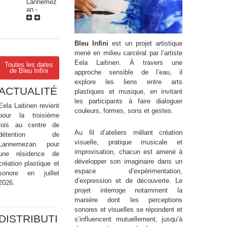
Lannemez
an
-
Bleu Infini
est un projet artistique
mené en milieu carcéral par l’artiste
Eela Laitinen. À travers une
Toutes les dates
de Bleu Infini
approche sensible de l’eau, il
explore les liens entre arts
ACTUALITÉ
plastiques et musique, en invitant
les participants à faire dialoguer
Eela Laitinen revient
couleurs, formes, sons et gestes.
pour la troisième
fois au centre de
Au fil d’ateliers mêlant création
détention de
visuelle, pratique musicale et
Lannemezan pour
improvisation, chacun est amené à
une résidence de
développer son imaginaire dans un
création plastique et
espace d’expérimentation,
sonore en juillet
d’expression et de découverte. Le
2026.
projet interroge notamment la
manière dont les perceptions
sonores et visuelles se répondent et
DISTRIBUTI
s’influencent mutuellement, jusqu’à