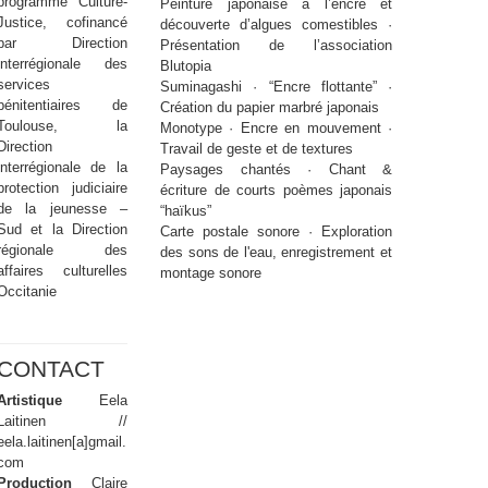
programme Culture-
Peinture japonaise à l’encre et
Justice, cofinancé
découverte d’algues comestibles ·
par Direction
Présentation de l’association
interrégionale des
Blutopia
services
Suminagashi · “Encre flottante” ·
pénitentiaires de
Création du papier marbré japonais
Toulouse, la
Monotype · Encre en mouvement ·
Direction
Travail de geste et de textures
interrégionale de la
Paysages chantés · Chant &
protection judiciaire
écriture de courts poèmes japonais
de la jeunesse –
“haïkus”
Sud et la Direction
Carte postale sonore · Exploration
régionale des
des sons de l'eau, enregistrement et
affaires culturelles
montage sonore
Occitanie
CONTACT
Artistique
Eela
Laitinen //
eela.laitinen[a]gmail.
com
Production
Claire