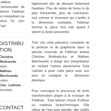
célébrer
légèrement afin de dérouter lentement
l’anniversaire de
l'auditeur. Plus de notion de forme ni de
Morton Feldman
plan d’ensemble, plus de conclusion:
en interprétant sa
tout comme le tisserand qui s’arrête à
For John
pièce
la dimension souhaitée, Feldman
Cage.
termine la pièce d'un trait quand il
atteint la durée pressentie.
DISTRIBU
Très vite cette présence constante de
la peinture et du graphisme dans la
TION
pensée musicale de Feldman amène
Christine Wodradscka et Mathieu
Christine
Werchowski à élargir leur interprétation
Wodrascka
-
en invitant l’artiste plasticienne Eela
piano
Laitinen à jouer cette pièce avec eux
Mathieu
pour en souligner la dimension
Werchowski
-
plastique.
violon
Eela Laitinen
-
pinceaux
Pour convoquer le processus de lente
transformation propre à la musique de
Feldman, Eela laitinen choisit d’utiliser
un matériau hydrochromique. Elle
CONTACT
utilise de l’eau pour peindre des motifs