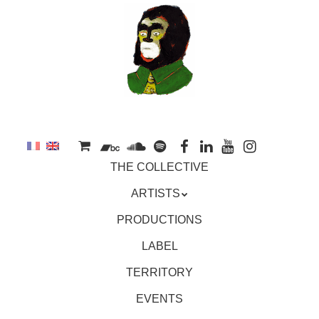
to
main
content
Skip
MENU
THE COLLECTIVE
to
content
ARTISTS
PRODUCTIONS
LABEL
TERRITORY
EVENTS