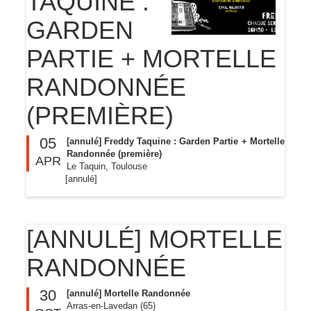
TAQUINE :
GARDEN
PARTIE + MORTELLE
RANDONNÉE
(PREMIÈRE)
05
[annulé] Freddy Taquine : Garden Partie + Mortelle
Randonnée (première)
APR
Le Taquin, Toulouse
[annulé]
[ANNULÉ] MORTELLE
RANDONNÉE
30
[annulé] Mortelle Randonnée
Arras-en-Lavedan (65)