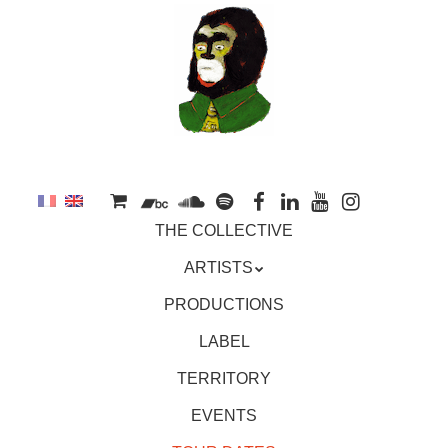
to
main
content
Skip
MENU
THE COLLECTIVE
to
content
ARTISTS
PRODUCTIONS
LABEL
TERRITORY
EVENTS