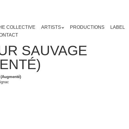
HE COLLECTIVE
ARTISTS
PRODUCTIONS
LABEL
ENU
ONTACT
ent
UR SAUVAGE
ENTÉ)
 (Augmenté)
eignac