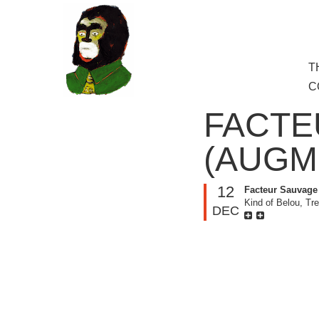
to
main
content
Skip
T
M
to
C
cont
FACTE
(AUGM
12
Facteur Sauvage
Kind of Belou, Tr
DEC