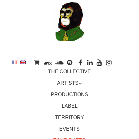
to
main
content
Skip
MENU
THE COLLECTIVE
to
content
ARTISTS
PRODUCTIONS
LABEL
TERRITORY
EVENTS