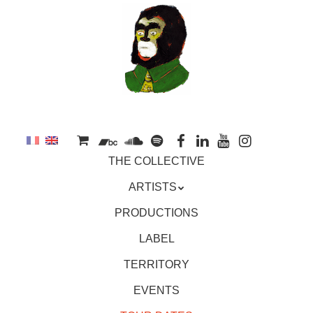
to
main
content
Skip
MENU
THE COLLECTIVE
to
content
ARTISTS
PRODUCTIONS
LABEL
TERRITORY
EVENTS