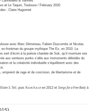
y Cannibales & Vahinés
ive at Le Taquin, Toulouse / February 2020
ideo : Claire Hugonnet
Toulouse avec Marc Démereau, Fabien Duscombs et Nicolas
te, ex-frontman du groupe mythique The Ex, en 2010. La
es sert d’écrin à la poésie chantée de Sok, qu’il murmure ses
vée aux senteurs punks s’allie aux instruments débridés du
ation et la créativité individuelle s’équilibrent avec des
ck.
s, empreint de rage et de concision, de libertarisme et de
illiam S. Tell
N.o.w.h.e.r.e
Songs for a Free Body
, puis
en 2012 et
à
015)