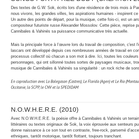
Des textes de G.W. Sok, écrits lors d'une résidence de trois mois à Par
nous vivons, les grandes villes, les aspirations humaines - inspirent ce
Un autre des points de départ, pour la musique, cette fois-ci, est un
compositeur futuriste russe Alexander Mossolov. Cette pièce, reprise 
Cannibales & Vahinés sa puissance communicative très actuelle.
Mais la principale force à l’œuvre lors du travail de composition, c'est 
lascars ont développé depuis ces nombreuses années de travail en com
processus collectif où chacun a son mot à dire. Ici, toutes les couleurs
personnages, qui ont sillonné toutes sortes de paysages musicaux, trouv
musique de Cannibales & Vahinés sa singularité : un rock riche de so
En coproduction avec Lo Bolegason (Castres), Le Florida (Agen) et Le Rio (Montau
Occitanie, la SCPP, le CNV et la SPEDIDAM
N.O.W.H.E.R.E.
(2010)
Avec N.O.W.H.E.R.E. la poésie offre à Cannibales & Vahinés un terrain d
littéraires ou textes originaux de Sok, la voix éprouvée aux senteurs pu
donne naissance à ce son tout en contraste, free-rock, parsemé d’accen
ethniques, tantôt motorique, tantôt flottant, toujours tranchant.