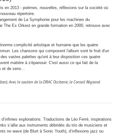
is en 2013 - poèmes, nouvelles, réflexions sur la société où
 nouveau répertoire.
 arrangement de La Symphonie pour les machines du
par The Ex Orkest en grande formation en 2000, retrouve avec
l'énorme complicité artistique et humaine que les quatre
mun. Les chansons qui composent l'album sont le fruit d'un
 des vastes palettes qu'ont à leur disposition ces quatre
ent matière à s'épanouir. C'est aussi ce qui fait de la
ns et de sens…
ban). Avec le soutien de la DRAC Occitanie, le Conseil Régional
’infinies explorations. Traductions de Léo Ferré, inspirations
nks s’allie aux instruments débridés du trio de musiciens et
ts no wave (de Blurt à Sonic Youth), d’inflexions jazz ou