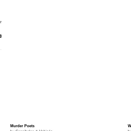
le
Murder Poets
W