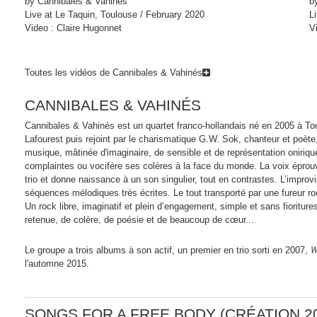
by Cannibales & Vahinés
b
Live at Le Taquin, Toulouse / February 2020
L
Video : Claire Hugonnet
V
Toutes les vidéos de Cannibales & Vahinés
CANNIBALES & VAHINÉS
Cannibales & Vahinés est un quartet franco-hollandais né en 2005 à 
Lafourest puis rejoint par le charismatique G.W. Sok, chanteur et poè
musique, mâtinée d'imaginaire, de sensible et de représentation oniriqu
complaintes ou vocifère ses colères à la face du monde. La voix éprou
trio et donne naissance à un son singulier, tout en contrastes. L’improvis
séquences mélodiques très écrites. Le tout transporté par une fureur ro
Un rock libre, imaginatif et plein d’engagement, simple et sans fioriture
retenue, de colère, de poésie et de beaucoup de cœur...
W
Le groupe a trois albums à son actif, un premier en trio sorti en 2007,
l'automne 2015.
SONGS FOR A FREE BODY
(CRÉATION 2