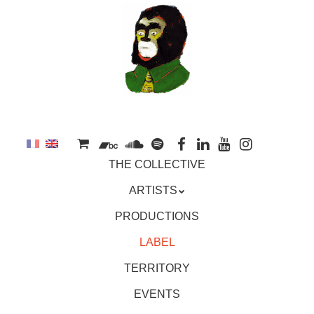
to
main
content
Skip
MENU
THE COLLECTIVE
to
content
ARTISTS
PRODUCTIONS
LABEL
TERRITORY
EVENTS