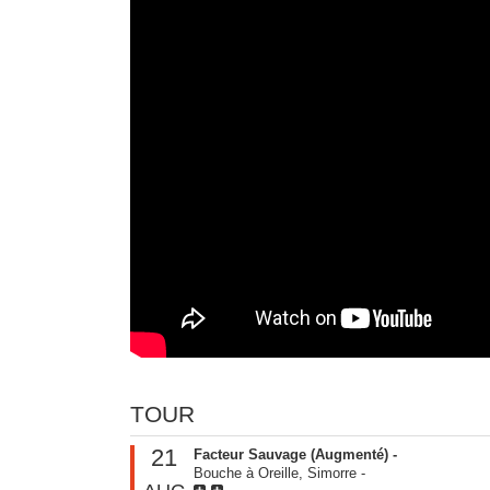
TOUR
21
Facteur Sauvage (Augmenté) -
Bouche à Oreille, Simorre
-