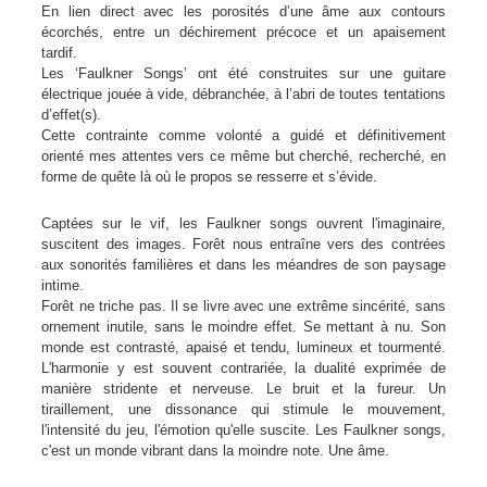
En lien direct avec les porosités d’une âme aux contours
écorchés, entre un déchirement précoce et un apaisement
tardif.
Les ‘Faulkner Songs’ ont été construites sur une guitare
électrique jouée à vide, débranchée, à l’abri de toutes tentations
d’effet(s).
Cette contrainte comme volonté a guidé et définitivement
orienté mes attentes vers ce même but cherché, recherché, en
forme de quête là où le propos se resserre et s’évide.
Captées sur le vif, les Faulkner songs ouvrent l'imaginaire,
suscitent des images. Forêt nous entraîne vers des contrées
aux sonorités familières et dans les méandres de son paysage
intime.
Forêt ne triche pas. Il se livre avec une extrême sincérité, sans
ornement inutile, sans le moindre effet. Se mettant à nu. Son
monde est contrasté, apaisé et tendu, lumineux et tourmenté.
L'harmonie y est souvent contrariée, la dualité exprimée de
manière stridente et nerveuse. Le bruit et la fureur. Un
tiraillement, une dissonance qui stimule le mouvement,
l'intensité du jeu, l'émotion qu'elle suscite. Les Faulkner songs,
c'est un monde vibrant dans la moindre note. Une âme.