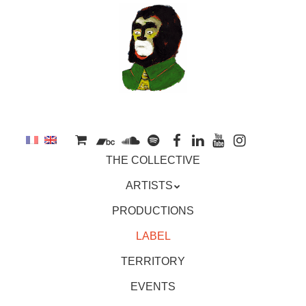
to
main
content
Skip
MENU
THE COLLECTIVE
to
content
ARTISTS
PRODUCTIONS
LABEL
TERRITORY
EVENTS