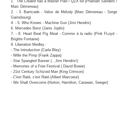
1. The Creator has a Master Plan / QZX 69 (Pharoah Sanders /
Marc Démereau)
2. - 3. Barricade - Valse de Mélody (Marc Démereau - Serge
Gainsbourg)
4. - 5. Who Knows - Machine Gun (Jimi Hendrix)
6. Mercedes Benz (Janis Joplin)
7. - 8. Heart Beat Pig Meat - Comme à la radio (Pink FLoyd -
Brigitte Fontaine)
9. Liberation Medley :
- The Introduction (Carla Bley)
- Wille the Pimp (Frank Zappa)
- Star Spangled Banner (...Jimi Hendrix!)
- Memories of a Free Festival ( David Bowie)
- 21st Century Schizoid Man (King Crimson)
- C'est Raté, c'est Raté (Albert Marcoeur)
- We Shall Overcome (Horton, Hamilton, Carawan, Seeger)