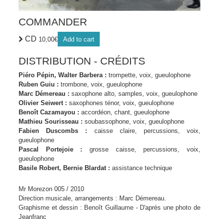
COMMANDER
CD
10,00
€
Add to cart
DISTRIBUTION - CRÉDITS
Piéro Pépin, Walter Barbera :
trompette, voix, gueulophone
Ruben Guiu :
trombone, voix, gueulophone
Marc Démereau :
saxophone alto, samples, voix, gueulophone
Olivier Seiwert :
saxophones ténor, voix, gueulophone
Benoît Cazamayou :
accordéon, chant, gueulophone
Mathieu Sourisseau :
soubassophone, voix, gueulophone
Fabien Duscombs :
caisse claire, percussions, voix,
gueulophone
Pascal Portejoie :
grosse caisse, percussions, voix,
gueulophone
Basile Robert, Bernie Blardat :
assistance technique
Mr Morezon 005 / 2010
Direction musicale, arrangements : Marc Démereau.
Graphisme et dessin : Benoît Guillaume - D'après une photo de
Jeanfranc