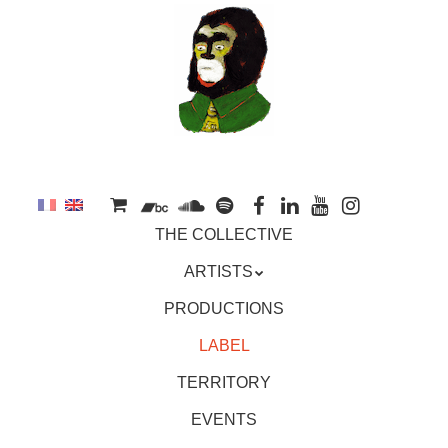
to
main
content
Skip
MENU
THE COLLECTIVE
to
content
ARTISTS
PRODUCTIONS
LABEL
TERRITORY
EVENTS