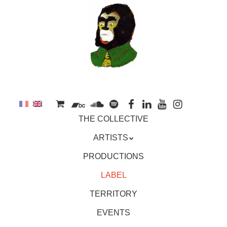
to
main
content
Skip
MENU
THE COLLECTIVE
to
content
ARTISTS
PRODUCTIONS
LABEL
TERRITORY
EVENTS