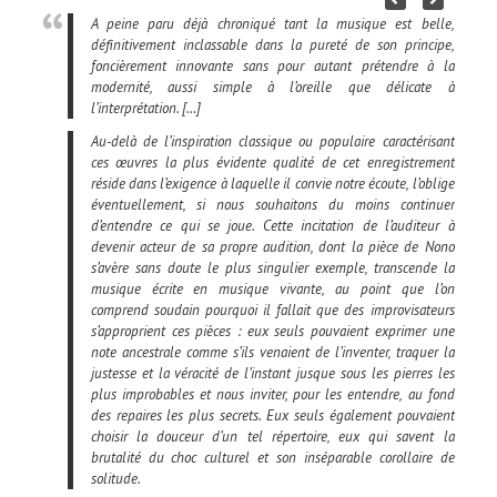
A peine paru déjà chroniqué tant la musique est belle,
définitivement inclassable dans la pureté de son principe,
foncièrement innovante sans pour autant prétendre à la
modernité, aussi simple à l’oreille que délicate à
l’interprétation. […]
Au-delà de l’inspiration classique ou populaire caractérisant
ces œuvres la plus évidente qualité de cet enregistrement
réside dans l’exigence à laquelle il convie notre écoute, l’oblige
éventuellement, si nous souhaitons du moins continuer
d’entendre ce qui se joue. Cette incitation de l’auditeur à
devenir acteur de sa propre audition, dont la pièce de Nono
s’avère sans doute le plus singulier exemple, transcende la
musique écrite en musique vivante, au point que l’on
comprend soudain pourquoi il fallait que des improvisateurs
s’approprient ces pièces : eux seuls pouvaient exprimer une
note ancestrale comme s’ils venaient de l’inventer, traquer la
justesse et la véracité de l’instant jusque sous les pierres les
plus improbables et nous inviter, pour les entendre, au fond
des repaires les plus secrets. Eux seuls également pouvaient
choisir la douceur d’un tel répertoire, eux qui savent la
brutalité du choc culturel et son inséparable corollaire de
solitude.