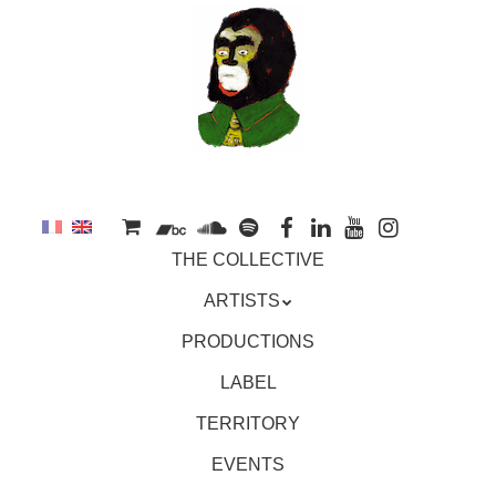
to
main
content
Skip
MENU
THE COLLECTIVE
to
content
ARTISTS
PRODUCTIONS
LABEL
TERRITORY
EVENTS