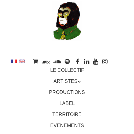
au
contenu
principal
Aller
MENU
LE COLLECTIF
au
contenu
ARTISTES
principal
PRODUCTIONS
LABEL
TERRITOIRE
ÉVÉNEMENTS