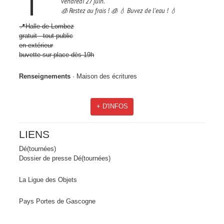
vendredi 27 juin.
🧊 Restez au frais ! 🧊 💧 Buvez de l'eau ! 💧
📍Halle de Lombez
gratuit - tout public
en extérieur
buvette sur place dès 19h
Renseignements
· Maison des écritures
+ D'INFOS
LIENS
Dé(tournées)
Dossier de presse Dé(tournées)
La Ligue des Objets
Pays Portes de Gascogne