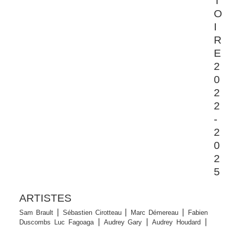
T
O
I
R
E
2
0
2
2
-
2
0
2
5
ARTISTES
Sam Brault ⎮ Sébastien Cirotteau ⎮ Marc Démereau ⎮ Fabien
Duscombs Luc Fagoaga ⎮ Audrey Gary ⎮ Audrey Houdard ⎮