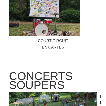
COURT-CIRCUIT
EN CARTES
+++
CONCERTS
SOUPERS
L
I