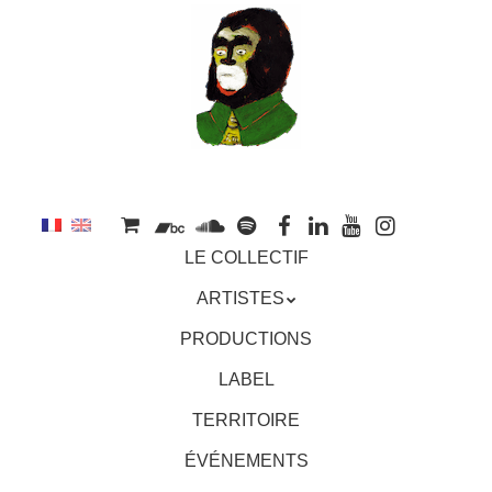
au
contenu
principal
Aller
MENU
LE COLLECTIF
au
contenu
ARTISTES
principal
PRODUCTIONS
LABEL
TERRITOIRE
ÉVÉNEMENTS