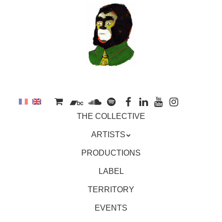
to
main
content
Skip
MENU
THE COLLECTIVE
to
content
ARTISTS
PRODUCTIONS
LABEL
TERRITORY
EVENTS