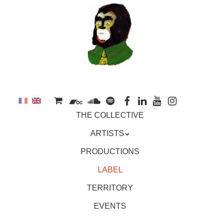
to
main
content
Skip
MENU
THE COLLECTIVE
to
content
ARTISTS
PRODUCTIONS
LABEL
TERRITORY
EVENTS