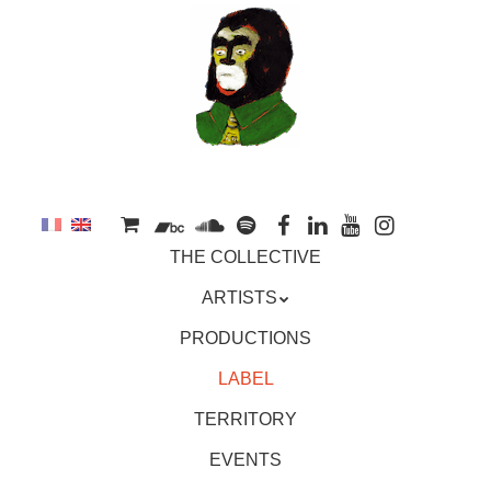
to
main
content
Skip
MENU
THE COLLECTIVE
to
content
ARTISTS
PRODUCTIONS
LABEL
TERRITORY
EVENTS