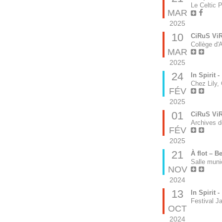
Le Celtic 
MAR
2025
10
CiRuS ViR
Collège d'
MAR
2025
24
In Spirit -
Chez Lily,
FÉV
2025
01
CiRuS Vi
Archives d
FÉV
2025
21
À flot – B
Salle mun
NOV
2024
13
In Spirit -
Festival J
OCT
2024